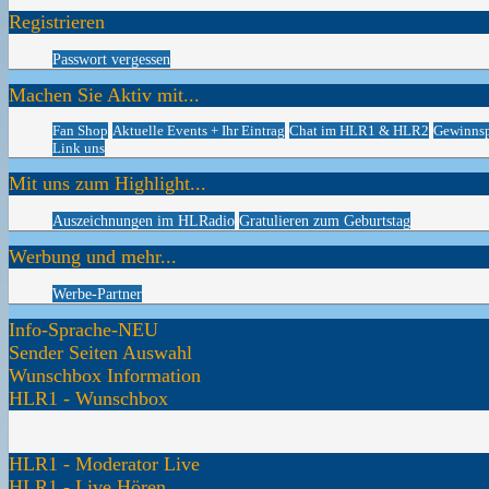
Registrieren
Passwort vergessen
Machen Sie Aktiv mit...
Fan Shop
Aktuelle Events + Ihr Eintrag
Chat im HLR1 & HLR2
Gewinnsp
Link uns
Mit uns zum Highlight...
Auszeichnungen im HLRadio
Gratulieren zum Geburtstag
Werbung und mehr...
Werbe-Partner
Info-Sprache-NEU
Sender Seiten Auswahl
Wunschbox Information
HLR1 - Wunschbox
HLR1 - Moderator Live
HLR1 - Live Hören