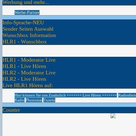
Werbung und mehr...
Werbe-Partner
Info-Sprache-NEU
Sender Seiten Auswahl
Wunschbox Information
HLR1 - Wunschbox
HLR1 - Moderator Live
HLR1 - Live Hören
HLR2 - Moderator Live
HLR2 - Live Hören
Live HLR1 Hören auf:
Hier können Sie uns Zusätzlich +++++++ Live Hören +++++++
Radiodien
Radio
Phonostar
Tunein
Counter