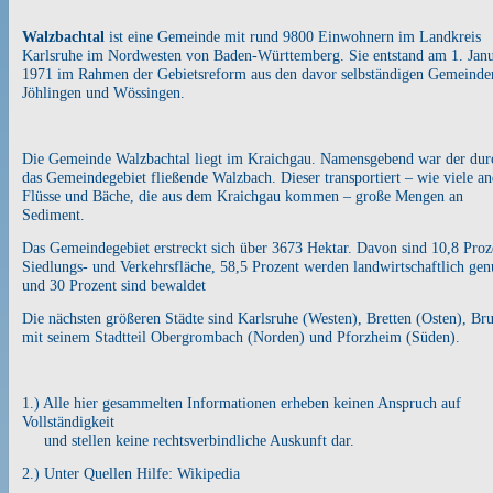
Walzbachtal
ist eine Gemeinde mit rund 9800 Einwohnern im Landkreis
Karlsruhe im Nordwesten von Baden-Württemberg. Sie entstand am 1. Jan
1971 im Rahmen der Gebietsreform aus den davor selbständigen Gemeinde
Jöhlingen und Wössingen.
Die Gemeinde Walzbachtal liegt im Kraichgau. Namensgebend war der dur
das Gemeindegebiet fließende Walzbach. Dieser transportiert – wie viele an
Flüsse und Bäche, die aus dem Kraichgau kommen – große Mengen an
Sediment.
Das Gemeindegebiet erstreckt sich über 3673 Hektar. Davon sind 10,8 Proz
Siedlungs- und Verkehrsfläche, 58,5 Prozent werden landwirtschaftlich gen
und 30 Prozent sind bewaldet
Die nächsten größeren Städte sind Karlsruhe (Westen), Bretten (Osten), Br
mit seinem Stadtteil Obergrombach (Norden) und Pforzheim (Süden).
1.) Alle hier gesammelten Informationen erheben keinen Anspruch auf
Vollständigkeit
und stellen keine rechtsverbindliche Auskunft dar.
2.) Unter Quellen Hilfe: Wikipedia