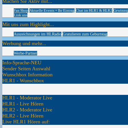
Machen Sie Aktiv mit...
Fan Shop
Aktuelle Events + Ihr Eintrag
Chat im HLR1 & HLR2
Gewinnsp
Link uns
Mit uns zum Highlight...
Auszeichnungen im HLRadio
Gratulieren zum Geburtstag
Werbung und mehr...
Werbe-Partner
Info-Sprache-NEU
Sender Seiten Auswahl
Wunschbox Information
HLR1 - Wunschbox
HLR1 - Moderator Live
HLR1 - Live Hören
HLR2 - Moderator Live
HLR2 - Live Hören
Live HLR1 Hören auf: