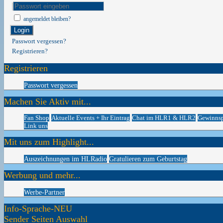
angemeldet bleiben?
Login
Passwort vergessen?
Registrieren?
Registrieren
Passwort vergessen
Machen Sie Aktiv mit...
Fan Shop
Aktuelle Events + Ihr Eintrag
Chat im HLR1 & HLR2
Gewinnsp
Link uns
Mit uns zum Highlight...
Auszeichnungen im HLRadio
Gratulieren zum Geburtstag
Werbung und mehr...
Werbe-Partner
Info-Sprache-NEU
Sender Seiten Auswahl