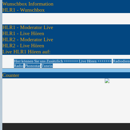
Wunschbox Information
HLR1 - Wunschbox
HLR1 - Moderator Live
HLR1 - Live Hören
HLR2 - Moderator Live
HLR2 - Live Hören
Live HLR1 Hören auf:
Hier können Sie uns Zusätzlich +++++++ Live Hören +++++++
Radiodien
Radio
Phonostar
Tunein
Counter