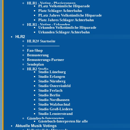
HLR1 - Voting - Plazierungen
PLatz Volkstümliche Hitparade
Platz Schlager Achterbahn
PLatz Jahres Volkstümliche Hitparade
Platz Jahres Schlager Achterbahn
HLR1 - Voting - Urkunden
Urkunden Volkstümliche Hitparade
Urkunden Schlager Achterbahn
HLR2
HLR2# Startseite
----------------------------
Fan-Shop
Bemusterung
Bemusterungs-Partner
Sendeplan
HLR2 Studio
Studio Lüneburg
Studio Erlangen
Studio Nürnberg
Studio Osterrönfeld
Studio Ferlach
Studio Berlin
Studio Nordhausen
Studio Walzbachtal
Studio Groß-Liedern
Studio Lensterstrand
Gästebuch-Interpreten
Gästebuch-Interpreten für alle
Aktuelle Musik Votings