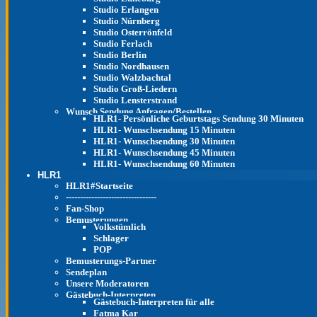
Studio Erlangen
Studio Nürnberg
Studio Osterrönfeld
Studio Ferlach
Studio Berlin
Studio Nordhausen
Studio Walzbachtal
Studio Groß-Liedern
Studio Lensterstrand
Wunsch Sendung Anfragen/Bestellen
HLR1- Persönliche Geburtstags Sendung 30 Minuten
HLR1- Wunschsendung 15 Minuten
HLR1- Wunschsendung 30 Minuten
HLR1- Wunschsendung 45 Minuten
HLR1- Wunschsendung 60 Minuten
HLR1
HLR1#Startseite
--------------------------------
Fan-Shop
Bemusterungen
Volkstümlich
Schlager
POP
Bemusterungs-Partner
Sendeplan
Unsere Moderatoren
Gästebuch-Interpreten
Gästebuch-Interpreten für alle
Fatma Kar