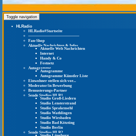
Toggle navigation
HLRadio
HLRadio#Startseite
------------------------------------------
Fan-Shop
Aktuelle Nachrichten & Infos
Aktuelle Welt Nachrichten
Internet
Handy & Co
Festnetz
Autogramme
Autogramme
Autogramme Künstler Liste
Einwohner stellen sich vor...
Moderator/in Bewerbung
Bemusterungs-Partner
Sende Studios HLR1
Studio Groß-Liedern
Studio Lensterstrand
Studio Sprakensehl
Studio Wathlingen
Studio Wiesbaden
Studio Bad Kötzting
Studio Berlin
Sende Studios HLR2
Studio Lüneburg