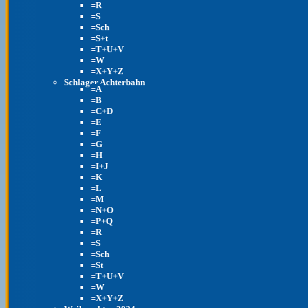
=R
=S
=Sch
=S+t
=T+U+V
=W
=X+Y+Z
Schlager Achterbahn
=A
=B
=C+D
=E
=F
=G
=H
=I+J
=K
=L
=M
=N+O
=P+Q
=R
=S
=Sch
=St
=T+U+V
=W
=X+Y+Z