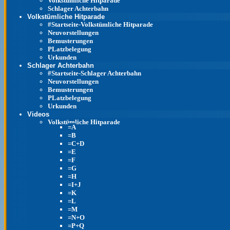
Volkstümliche Hitparade
Schlager Achterbahn
Volkstümliche Hitparade
#Startseite-Volkstümliche Hitparade
Neuvorstellungen
Bemusterungen
PLatzbelegung
Urkunden
Schlager Achterbahn
#Startseite-Schlager Achterbahn
Neuvorstellungen
Bemusterungen
PLatzbelegung
Urkunden
Videos
Volkstümliche Hitparade
=A
=B
=C+D
=E
=F
=G
=H
=I+J
=K
=L
=M
=N+O
=P+Q