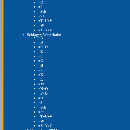
=R
=S
=Sch
=S+t
=T+U+V
=W
=X+Y+Z
Schlager Achterbahn
=A
=B
=C+D
=E
=F
=G
=H
=I+J
=K
=L
=M
=N+O
=P+Q
=R
=S
=Sch
=St
=T+U+V
=W
=X+Y+Z