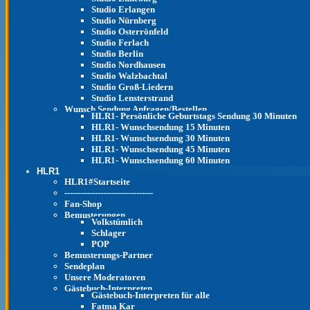
Studio Erlangen
Studio Nürnberg
Studio Osterrönfeld
Studio Ferlach
Studio Berlin
Studio Nordhausen
Studio Walzbachtal
Studio Groß-Liedern
Studio Lensterstrand
Wunsch Sendung Anfragen/Bestellen
HLR1- Persönliche Geburtstags Sendung 30 Minuten
HLR1- Wunschsendung 15 Minuten
HLR1- Wunschsendung 30 Minuten
HLR1- Wunschsendung 45 Minuten
HLR1- Wunschsendung 60 Minuten
HLR1
HLR1#Startseite
--------------------------------
Fan-Shop
Bemusterungen
Volkstümlich
Schlager
POP
Bemusterungs-Partner
Sendeplan
Unsere Moderatoren
Gästebuch-Interpreten
Gästebuch-Interpreten für alle
Fatma Kar