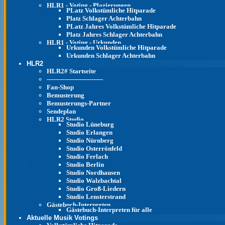
HLR1 - Voting - Plazierungen
PLatz Volkstümliche Hitparade
Platz Schlager Achterbahn
PLatz Jahres Volkstümliche Hitparade
Platz Jahres Schlager Achterbahn
HLR1 - Voting - Urkunden
Urkunden Volkstümliche Hitparade
Urkunden Schlager Achterbahn
HLR2
HLR2# Startseite
----------------------------
Fan-Shop
Bemusterung
Bemusterungs-Partner
Sendeplan
HLR2 Studio
Studio Lüneburg
Studio Erlangen
Studio Nürnberg
Studio Osterrönfeld
Studio Ferlach
Studio Berlin
Studio Nordhausen
Studio Walzbachtal
Studio Groß-Liedern
Studio Lensterstrand
Gästebuch-Interpreten
Gästebuch-Interpreten für alle
Aktuelle Musik Votings