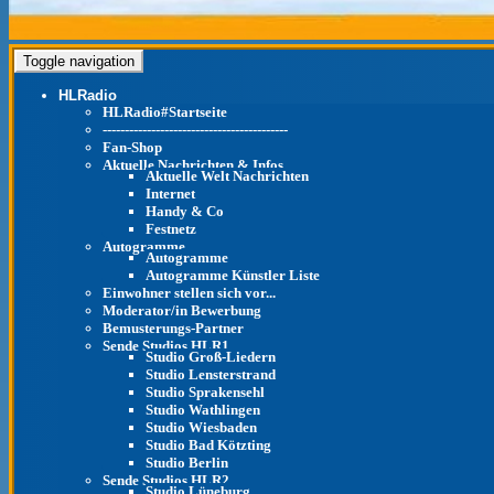
Toggle navigation
HLRadio
HLRadio#Startseite
------------------------------------------
Fan-Shop
Aktuelle Nachrichten & Infos
Aktuelle Welt Nachrichten
Internet
Handy & Co
Festnetz
Autogramme
Autogramme
Autogramme Künstler Liste
Einwohner stellen sich vor...
Moderator/in Bewerbung
Bemusterungs-Partner
Sende Studios HLR1
Studio Groß-Liedern
Studio Lensterstrand
Studio Sprakensehl
Studio Wathlingen
Studio Wiesbaden
Studio Bad Kötzting
Studio Berlin
Sende Studios HLR2
Studio Lüneburg