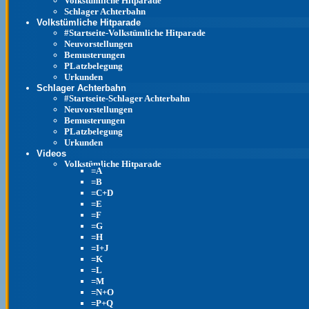
Volkstümliche Hitparade
Schlager Achterbahn
Volkstümliche Hitparade
#Startseite-Volkstümliche Hitparade
Neuvorstellungen
Bemusterungen
PLatzbelegung
Urkunden
Schlager Achterbahn
#Startseite-Schlager Achterbahn
Neuvorstellungen
Bemusterungen
PLatzbelegung
Urkunden
Videos
Volkstümliche Hitparade
=A
=B
=C+D
=E
=F
=G
=H
=I+J
=K
=L
=M
=N+O
=P+Q